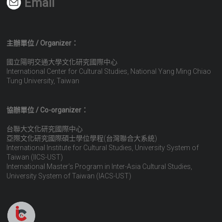
Email
主辦單位 / Organizer：
國立陽明交通大學文化研究國際中心
International Center for Cultural Studies, National Yang Ming Chiao
Tung University, Taiwan
協辦單位 / Co-organizer：
台聯大文化研究國際中心
亞際文化研究國際碩士學位學程(台灣聯合大系統)
International Institute for Cultural Studies, University System of
Taiwan (IICS-UST)
International Master’s Program in Inter-Asia Cultural Studies,
University System of Taiwan (IACS-UST)