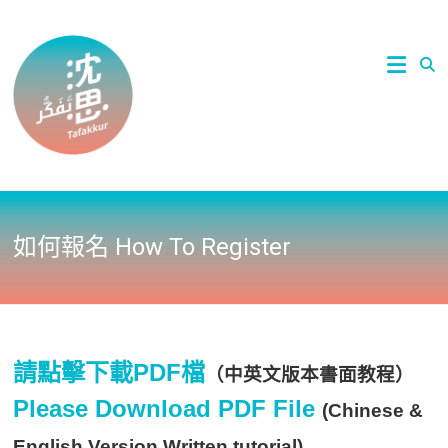
Skip
to
2021國
沈思 /
content
立陽明
交通大
Tafakkur
學文化
研究國
際中心
穆斯林
影展 |
ICCS-
NYCU
Muslim
如何報名 How To Register
Film
Festival
2021
請點擊下載PDF檔
（中英文版本書面教程）
Please Download PDF File
(Chinese &
English Version Written tutorial)