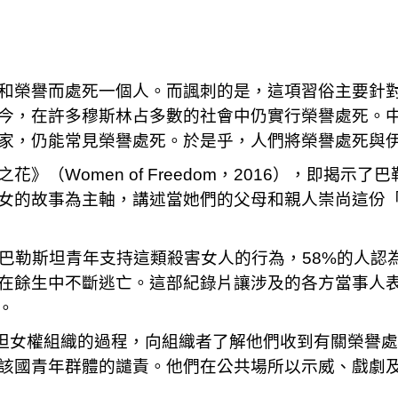
和榮譽而處死一個人。而諷刺的是，這項習俗主要針
今，在許多穆斯林占多數的社會中仍實行榮譽處死。
家，仍能常見榮譽處死。於是乎，人們將榮譽處死與
》（Women of Freedom，2016），即揭
d以巴勒斯坦婦女的故事為主軸，講述當她們的父母和親人崇尚
的巴勒斯坦青年支持這類殺害女人的行為，58%的人認
在餘生中不斷逃亡。這部紀錄片讓涉及的各方當事人
。
勒斯坦女權組織的過程，向組織者了解他們收到有關榮譽
該國青年群體的譴責。他們在公共場所以示威、戲劇