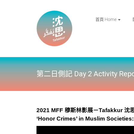
Skip
to
2021國
沈思 /
content
立陽明
首頁 Home
交通大
Tafakkur
學文化
研究國
際中心
穆斯林
影展 |
ICCS-
NYCU
Muslim
第二日側記 Day 2 Activity Repo
Film
Festival
2021
2021 MFF 穆斯林影展－Tafakku
‘Honor Crimes’ in Muslim Societies