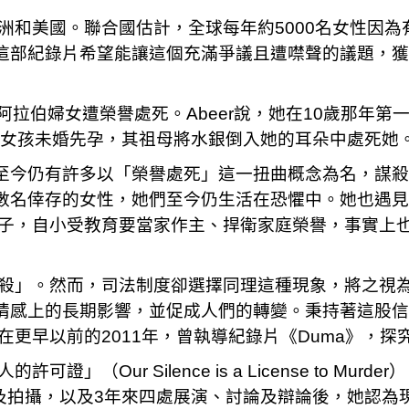
洲和美國。聯合國估計，全球每年約5000名女性因
她的這部紀錄片希望能讓這個充滿爭議且遭噤聲的議題，
名阿拉伯婦女遭榮譽處死。Abeer說，她在10歲那年
）有個女孩未婚先孕，其祖母將水銀倒入她的耳朵中處死她
會，至今仍有許多以「榮譽處死」這一扭曲概念為名，謀
到了數名倖存的女性，她們至今仍生活在恐懼中。她也遇
子，自小受教育要當家作主、捍衛家庭榮譽，事實上
殺」。然而，司法制度卻選擇同理這種現象，將之視
來情感上的長期影響，並促成人們的轉變。秉持著這股信
更早以前的2011年，曾執導紀錄片《Duma》，
」（Our Silence is a License to Mu
及拍攝，以及3年來四處展演、討論及辯論後，她認為