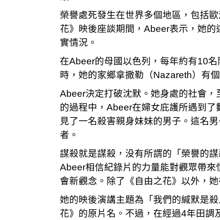
榮譽處死發生在世界多個地區，包括歐
花》映後座談期間，Abeer表示，
實情況。
在Abeer的母國以色列，每年約有10
時，她的家鄉拿撒勒（Nazareth
Abeer決定打破沈默。她身處的社
的過程中，Abeer在婦女庇護所遇
見了一名殺害親身妹妹的男子。這名男
者。
謀殺就是謀殺，没有所謂的「榮譽的謀
Abeer相信紀錄片的力量能對觀眾帶
會新觀念。除了《自由之花》以外，她在
她的映後演講主題為「我們的緘默是殺人的許可證
花》的原片名。不過，在經過4年田調