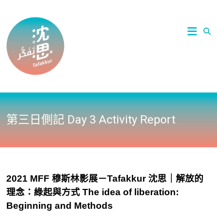
Skip
to
2021國
沈思 /
content
立陽明
交通大
Tafakkur
學文化
研究國
際中心
穆斯林
影展 |
ICCS-
NYCU
Muslim
第三日側記 Day 3 Activity Report
Film
Festival
2021
2021 MFF 穆斯林影展－Tafakkur 沈思｜解放的
理念：綠起與方式 The idea of liberation:
Beginning and Methods