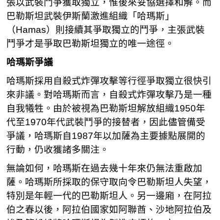
張以武裝鬥爭獲取獨立，惟後來妥協選擇和解。而
巴勒斯坦武裝伊斯蘭激進組織「哈瑪斯」
（Hamas）則接續其爭取獨立的鬥爭，主張武裝
鬥爭才是爭取巴勒斯坦獨立的唯一途徑。
哈瑪斯爭議
哈瑪斯採用自殺式炸彈攻擊等行徑爭取獨立很快引
來非議。對哈瑪斯而言，自殺式炸彈攻擊乃是一種
自我犧牲。由於被視為巴勒斯坦解放組織1950年
代至1970年代武裝鬥爭的接替者，因此儘管備受
爭議，哈瑪斯自1987年以加薩為主要據點展開的
行動，仍收獲諸多關注。
無論如何，哈瑪斯在過去幾十年來仍無法重啟加
薩。哈瑪斯所採取的保守取向令巴勒斯坦人失望，
特別是年輕一代的巴勒斯坦人。另一邊廂，在阿拉
伯之春以後，阿拉伯國家如阿聯酋、沙地阿拉伯及