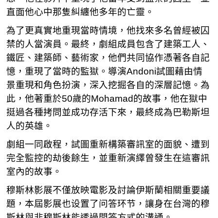
直面他心中那隻糾纏他多年的亡靈。
為了更真實地重現當時情境，他找來多名曾經被囚
禁的人當演員。最終，劇組成員包含了建築工人、
鐵匠、建築師、藝術家，他們共同協作憑著各自記
憶，重現了當時的監獄。導演Andoni試圖藉由情
景重現和角色扮演，深入挖掘各自的深層記憶。為
此，他著重於50歲的Mohamad的故事，他在獄中
挺過各種拷問並成功存活下來，最終成為巴勒斯坦
人的英雄。
劇組一同啟程，試圖重新構築審訊室的面貌、遭到
完全監控的劫後餘生，並重新演繹曾發生在這審訊
室內的故事。
穆斯林影展不僅放映電影及討論伊斯蘭相關重要議
題，本屆影展也设置了问答环节，讓身在台灣的穆
斯林與非穆斯林能透過問答方式的溝通。