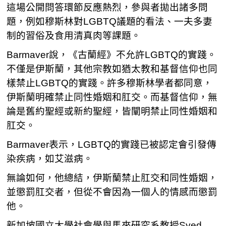
這場公開問答環節反應熱烈，參與者拋出諸多問
題，例如穆斯林對LGBTQ議題的看法、一夫多妻
制的習俗及食用清真肉等課題。
Barmaver說，《古蘭經》不允許LGBTQ的實踐。
不僅是伊斯蘭，其他宗教如猶太教和基督信仰也同
樣禁止LGBTQ的實踐。許多穆斯林學者都同意，
伊斯蘭明確禁止同性婚姻和肛交。而基督信仰，無
論是舊約聖經或新約聖經，皆闡明禁止同性婚姻和
肛交。
Barmaver表示，LGBTQ的實踐已被認定會引發傳
染疾病，如艾滋病。
無論如何，他總結，伊斯蘭禁止肛交和同性婚姻，
並懲罰肛交者，但從不會因為一個人的情感而懲罰
他。
新加坡國立大學社會學與馬來研究系教授Syed