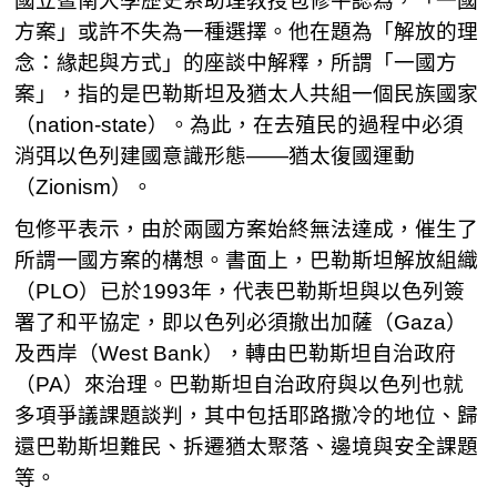
國立暨南大學歷史系助理教授包修平認為，「一國
方案」或許不失為一種選擇。他在題為「解放的理
念：緣起與方式」的座談中解釋，所謂「一國方
案」，指的是巴勒斯坦及猶太人共組一個民族國家
（nation-state）。為此，在去殖民的過程中必須
消弭以色列建國意識形態——猶太復國運動
（Zionism）。
包修平表示，由於兩國方案始終無法達成，催生了
所謂一國方案的構想。書面上，巴勒斯坦解放組織
（PLO）已於1993年，代表巴勒斯坦與以色列簽
署了和平協定，即以色列必須撤出加薩（Gaza）
及西岸（West Bank），轉由巴勒斯坦自治政府
（PA）來治理。巴勒斯坦自治政府與以色列也就
多項爭議課題談判，其中包括耶路撒冷的地位、歸
還巴勒斯坦難民、拆遷猶太聚落、邊境與安全課題
等。