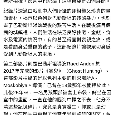
者所拍攝。影片中也記錄了這場衝突是如何展開。
紀錄片透過由戰亂中人們所攝的即粗糙又珍貴的畫
面素材，揭示以色列對巴勒斯坦的殘酷暴力，也刻
畫了巴勒斯坦婦幼戰後的艱苦生活。在戰後滿目瘡
痍的城鎮裡，人們生活在缺乏良好住宅、金錢、食
水及電源的情況中，有的甚至得面對喪親之痛，或
是看顧身受重傷的孩子。這部紀錄片讓觀眾切身感
受到巴勒斯坦人的處境。
第二部影片則是巴勒斯坦導演Raed Andoni於
2017年完成的影片《獵鬼》（Ghost Hunting）。
這部影片拍攝的是以色列主要的刑求場所Al-
Moskobiya。導演自己曾在18歲那年被關押於此。
此後25年來，一名男孩頭部被套上布袋，銬坐在囚
室中的畫面，一直在他的腦海中揮之不去。他分不
清這些記憶碎片，究竟是真實發生，抑或只是幻
想。他在影片中重現了他當年受到監禁的囚室，並