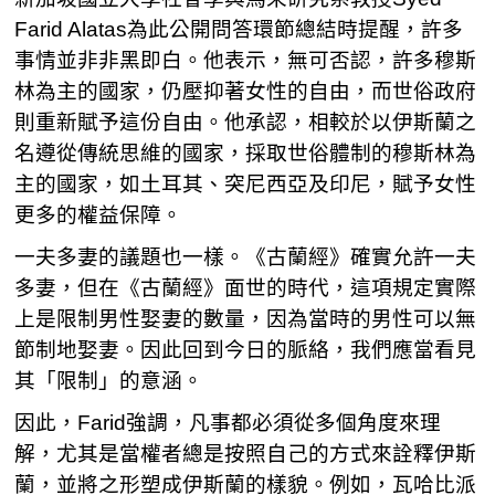
Farid Alatas為此公開問答環節總結時提醒，許多
事情並非非黑即白。他表示，無可否認，許多穆斯
林為主的國家，仍壓抑著女性的自由，而世俗政府
則重新賦予這份自由。他承認，相較於以伊斯蘭之
名遵從傳統思維的國家，採取世俗體制的穆斯林為
主的國家，如土耳其、突尼西亞及印尼，賦予女性
更多的權益保障。
一夫多妻的議題也一樣。《古蘭經》確實允許一夫
多妻，但在《古蘭經》面世的時代，這項規定實際
上是限制男性娶妻的數量，因為當時的男性可以無
節制地娶妻。因此回到今日的脈絡，我們應當看見
其「限制」的意涵。
因此，Farid強調，凡事都必須從多個角度來理
解，尤其是當權者總是按照自己的方式來詮釋伊斯
蘭，並將之形塑成伊斯蘭的樣貌。例如，瓦哈比派