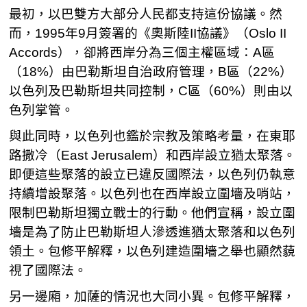
最初，以巴雙方大部分人民都支持這份協議。然
而，1995年9月簽署的《奧斯陸II協議》（Oslo II
Accords），卻將西岸分為三個主權區域：A區
（18%）由巴勒斯坦自治政府管理，B區（22%）
以色列及巴勒斯坦共同控制，C區（60%）則由以
色列掌管。
與此同時，以色列也鑑於宗教及策略考量，在東耶
路撒冷（East Jerusalem）和西岸設立猶太聚落。
即便這些聚落的設立已違反國際法，以色列仍執意
持續增設聚落。以色列也在西岸設立圍墻及哨站，
限制巴勒斯坦獨立戰士的行動。他們宣稱，設立圍
墻是為了防止巴勒斯坦人滲透進猶太聚落和以色列
領土。包修平解釋，以色列建造圍墻之舉也顯然藐
視了國際法。
另一邊廂，加薩的情況也大同小異。包修平解釋，