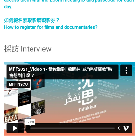
access them with the Zoom meeting ID and passcode for each
day.
如何報名索取影展觀影券？
How to register for films and documentaries?
採訪 Interview