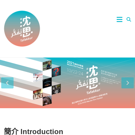
Skip
to
2021國
沈思 /
content
立陽明
交通大
Tafakkur
學文化
研究國
際中心
穆斯林
影展 |
ICCS-
NYCU
Muslim
Film
Festival
2021
簡介 Introduction